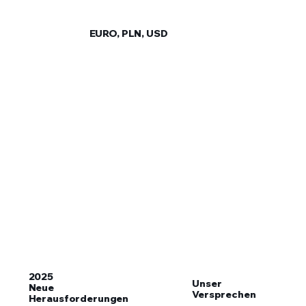
EURO, PLN, USD
Add paragraph text. Click “Edit Text”
to update the font, size and more. To
change and reuse text themes, go to
Site Styles.
2025
Unser
Neue
Versprechen
Herausforderungen