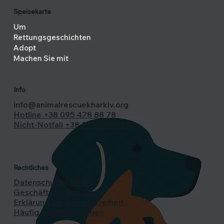
Speisekarte
Um
Rettungsgeschichten
Adopt
Machen Sie mit
Info
info@animalrescuekharkiv.org
Hotline +38 095 478 88 78
Nicht-Notfall +38 095 497 81 95
Rechtliches
Datenschutzrichtlinie
Geschäftsbedingungen
Erklärung zur Barrierefreiheit
Häufig gestellte Fragen