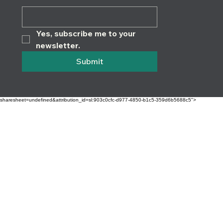
Yes, subscribe me to your 
newsletter.
Submit
sharesheet=undefined&attribution_id=sl:903c0cfc-d977-4850-b1c5-359d6b5688c5">