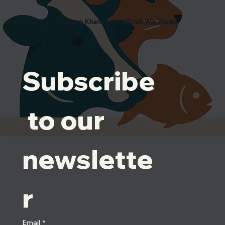
© 2025 Animal Rescue Kharkiv, erstellt mit
Wix Studio
Subscribe
 to our 
newslette
r
Email
*