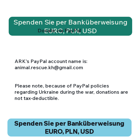
Spenden Sie per Banküberweisung
EURO, PLN, USD
Donate via PayPal
ARK's PayPal account name is:
animal.rescue.kh@gmail.com
Please note, because of PayPal policies
regarding Urkraine during the war, donations are
not tax-deductible.
Spenden Sie per Banküberweisung
EURO, PLN, USD