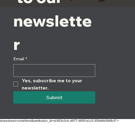
newslette
r
Email
*
Yes, subscribe me to your 
newsletter.
Submit
sharesheet=undefined&attribution_id=sl:903c0cfc-d977-4850-b1c5-359d6b5688c5">