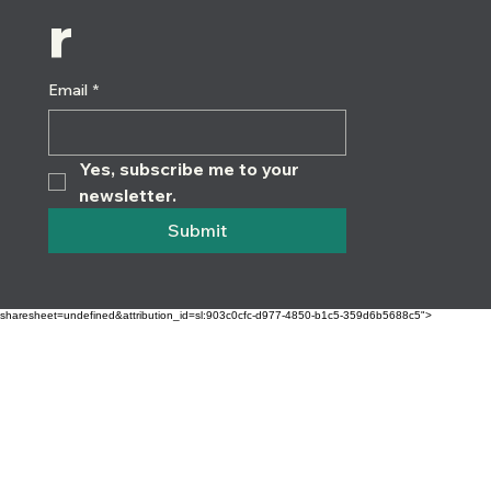
r
Email
*
Yes, subscribe me to your 
newsletter.
Submit
sharesheet=undefined&attribution_id=sl:903c0cfc-d977-4850-b1c5-359d6b5688c5">