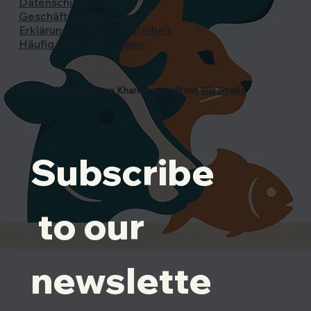
Datenschutzrichtlinie
Geschäftsbedingungen
Erklärung zur Barrierefreiheit
Häufig gestellte Fragen
© 2025 Animal Rescue Kharkiv, erstellt mit
Wix Studio
Subscribe
 to our 
newslette